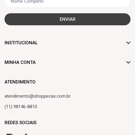
ENVIAR
INSTITUCIONAL
Dúvidas frequentes
MINHA CONTA
Trocas e devoluções
Criar Conta
Formas de pagamento
ATENDIMENTO
Minha Conta
Frete de entrega
atendimento@shoppecas.com.br
Meus Pedidos
Central de atendimento
(11) 98146-8810
Lista de Desejos
REDES SOCIAIS