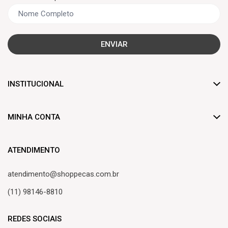
ENVIAR
INSTITUCIONAL
Dúvidas frequentes
MINHA CONTA
Trocas e devoluções
Criar Conta
Formas de pagamento
ATENDIMENTO
Minha Conta
Frete de entrega
atendimento@shoppecas.com.br
Meus Pedidos
Central de atendimento
(11) 98146-8810
Lista de Desejos
REDES SOCIAIS