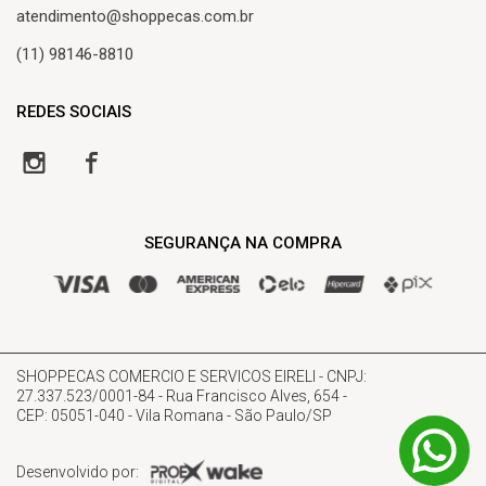
atendimento@shoppecas.com.br
Meus Pedidos
Central de atendimento
(11) 98146-8810
Lista de Desejos
REDES SOCIAIS
SEGURANÇA NA COMPRA
SHOPPECAS COMERCIO E SERVICOS EIRELI - CNPJ:
27.337.523/0001-84 - Rua Francisco Alves, 654 -
CEP: 05051-040 - Vila Romana - São Paulo/SP
Desenvolvido por: