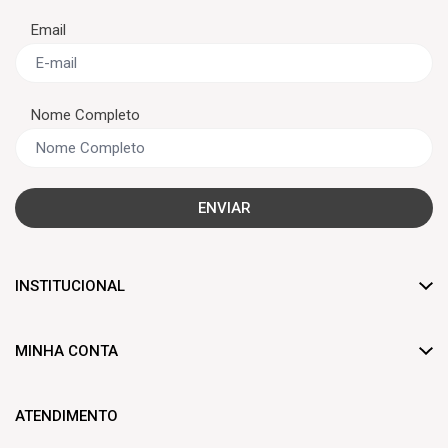
Email
Nome Completo
ENVIAR
INSTITUCIONAL
Dúvidas frequentes
MINHA CONTA
Trocas e devoluções
Criar Conta
Formas de pagamento
ATENDIMENTO
Minha Conta
Frete de entrega