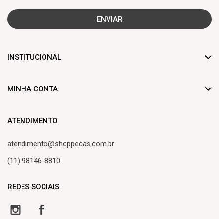
ENVIAR
INSTITUCIONAL
Dúvidas frequentes
MINHA CONTA
Trocas e devoluções
Criar Conta
Formas de pagamento
ATENDIMENTO
Minha Conta
Frete de entrega
atendimento@shoppecas.com.br
Meus Pedidos
Central de atendimento
(11) 98146-8810
Lista de Desejos
REDES SOCIAIS