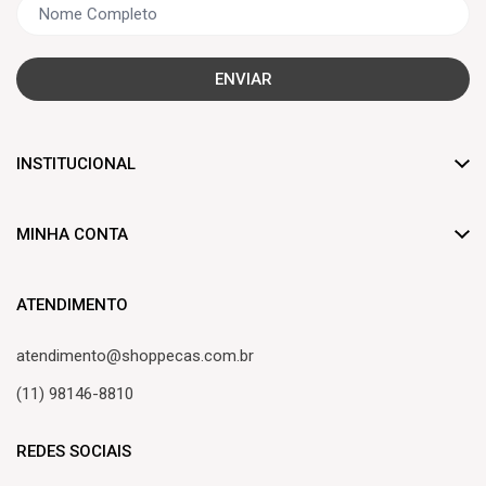
ENVIAR
INSTITUCIONAL
Dúvidas frequentes
MINHA CONTA
Trocas e devoluções
Criar Conta
Formas de pagamento
ATENDIMENTO
Minha Conta
Frete de entrega
atendimento@shoppecas.com.br
Meus Pedidos
Central de atendimento
(11) 98146-8810
Lista de Desejos
REDES SOCIAIS