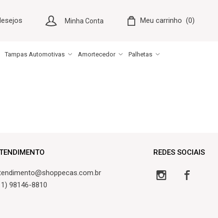
desejos
Meu carrinho
0
Minha Conta
Tampas Automotivas
Amortecedor
Palhetas
TENDIMENTO
REDES SOCIAIS
tendimento@shoppecas.com.br
11) 98146-8810