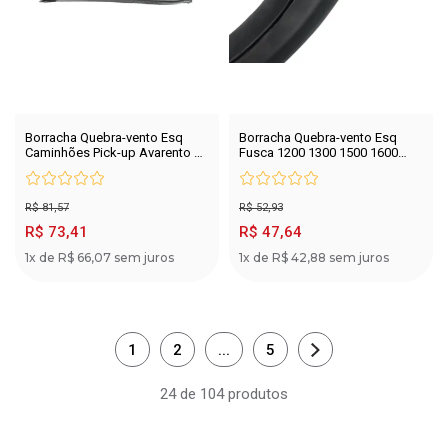
Borracha Quebra-vento Esq
Borracha Quebra-vento Esq
Caminhões Pick-up Avarento 72
Fusca 1200 1300 1500 1600
A 92
Todos
R$ 81,57
R$ 52,93
R$ 73,41
R$ 47,64
1x de R$ 66,07 sem juros
1x de R$ 42,88 sem juros
1
2
...
5
24 de 104 produtos