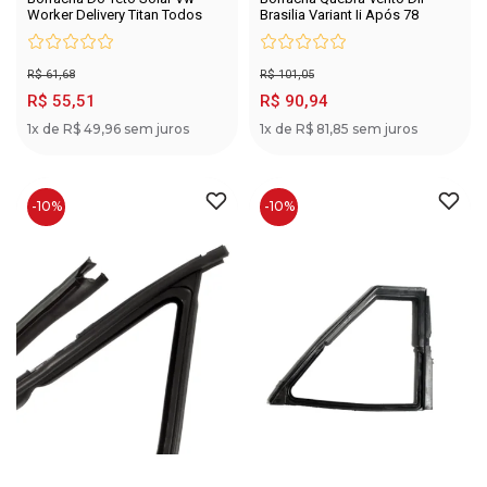
Worker Delivery Titan Todos
Brasilia Variant Ii Após 78
R$ 61,68
R$ 101,05
R$ 55,51
R$ 90,94
1x de R$ 49,96 sem juros
1x de R$ 81,85 sem juros
-10%
-10%