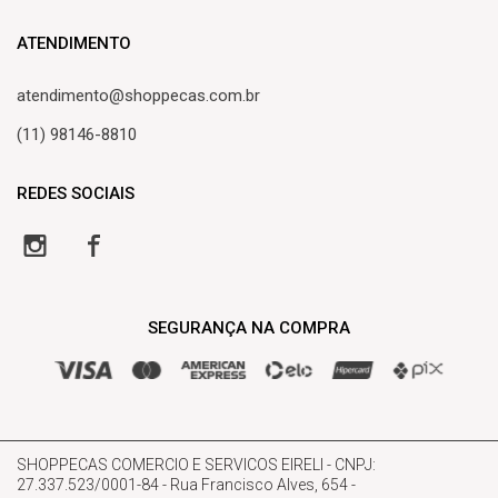
Criar Conta
Formas de pagamento
ATENDIMENTO
Minha Conta
Frete de entrega
atendimento@shoppecas.com.br
Meus Pedidos
Central de atendimento
(11) 98146-8810
Lista de Desejos
REDES SOCIAIS
SEGURANÇA NA COMPRA
SHOPPECAS COMERCIO E SERVICOS EIRELI - CNPJ:
27.337.523/0001-84 - Rua Francisco Alves, 654 -